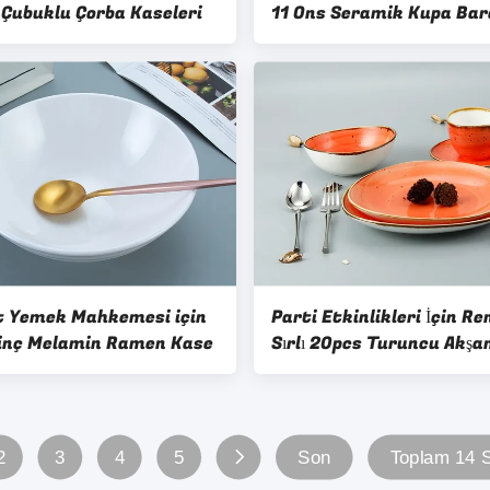
Çubuklu Çorba Kaseleri
11 Ons Seramik Kupa Ba
t Yemek Mahkemesi için
Parti Etkinlikleri İçin Re
 inç Melamin Ramen Kase
Sırlı 20pcs Turuncu Akş
Yemeği Seti
2
3
4
5
Son
Toplam 14 S