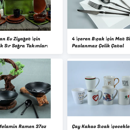
an Ev Ziyafet İçin
4 İçeren Bıçak İçin Mat S
k Sır Sofra Takımları
Paslanmaz Çelik Çatal
Melamin Ramen 37oz
Çay Kakao Sıcak İçecekler