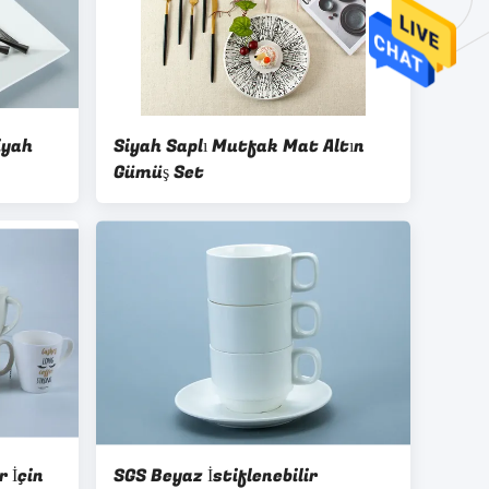
iyah
Siyah Saplı Mutfak Mat Altın
Gümüş Set
 İçin
SGS Beyaz İstiflenebilir