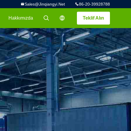
Sales@jinqiangyi.net
86-20-39928788
Hakkımızda
Teklif Alın
描述
描述