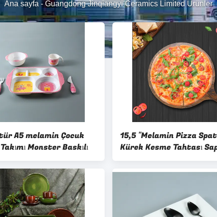
Ana sayfa
-
Guangdong Jinqiangyi Ceramics Limited Ürünler
tür A5 melamin Çocuk
15,5 "Melamin Pizza Spat
Takımı Monster Baskılı
Kürek Kesme Tahtası Sap