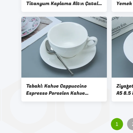
Titanyum Kaplama Altın Çatal
Yemek 
Seti
Tabaklı Kahve Cappuccino
Ziyafe
Espresso Porselen Kahve
A5 8.5
Fincanları
1