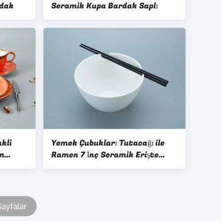
rdak
Seramik Kupa Bardak Saplı
nkli
Yemek Çubukları Tutacağı ile
am
Ramen 7 İnç Seramik Erişte
Kasesi
ayfalar