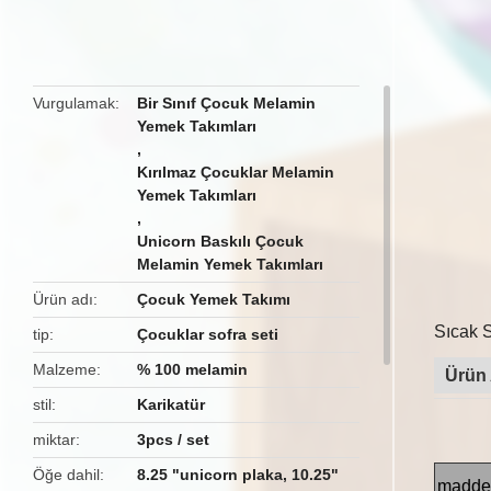
butto
Vurgulamak
Bir Sınıf Çocuk Melamin
Yemek Takımları
,
Kırılmaz Çocuklar Melamin
Yemek Takımları
,
Unicorn Baskılı Çocuk
Melamin Yemek Takımları
Ürün adı
Çocuk Yemek Takımı
Sıcak 
tip
Çocuklar sofra seti
Malzeme
% 100 melamin
Ürün 
stil
Karikatür
miktar
3pcs / set
Öğe dahil
8.25 "unicorn plaka, 10.25"
madde