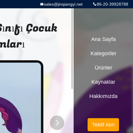
sales@jinqiangyi.net
86-20-39928788
Sınıfı Çocuk
mları
Ana Sayfa
Kategoriler
Ürünler
Kaynaklar
Hakkımızda
Teklif Alın