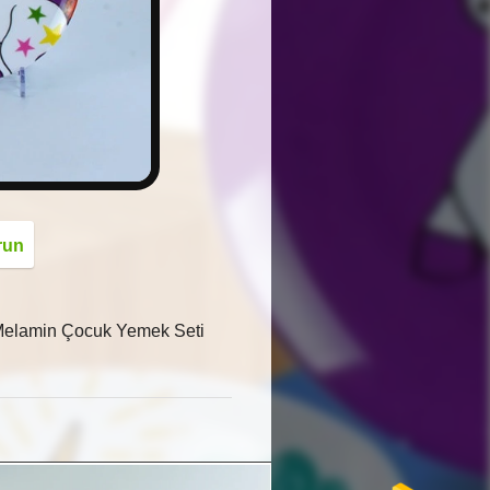
button
run
 Melamin Çocuk Yemek Seti