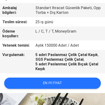
KONTROL
Ambalaj
Standart Ihracat Güvenlik Paketi, Opp
bilgileri:
Torba + Dış Karton
BIZE
Teslim süresi:
25 iş günü
ULAŞIN
Ödeme
L / C, T / T, MoneyGram
koşulları:
BIR
Yetenek temini:
Aylık 150000 Adet / Adet
TEKLIF
Vurgulamak:
5 adet Paslanmaz Çelik Çatal Kaşık
,
ISTEĞI
SGS Paslanmaz Çelik Çatal
,
5 adet Paslanmaz Çelik Bıçak Çatal
Kaşık
HABERLER
EN IYI FIYAT