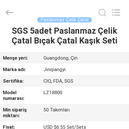
Yemek
Takımı
Tedarikçi.
Copyright
©
Paslanmaz Çelik Çatal
2020
-
2021
SGS 5adet Paslanmaz Çelik
EV
ceramicdinnerwareset.com.
All
Çatal Bıçak Çatal Kaşık Seti
Rights
Reserved.
ÜRÜN:%
S
Menşe yeri:
Guangdong, Çin
Marka adı:
Jinqiangyi
HAKKIMIZDA
Sertifika:
CIQ, FDA, SGS
Model
LZ18800
FABRIKA
numarası:
TURU
Min sipariş
50 Takımları
miktarı:
KALITE
Fiyat:
USD $6.55 Set/Sets